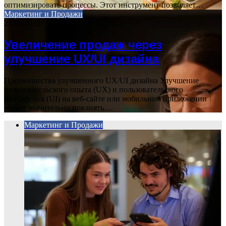
оптимизировать процессы. Этот инструмент позволяет…
Маркетинг и Продажи
21.08.2025
Увеличение продаж через
улучшение UX/UI дизайна
Преимущества улучшенного UX/UI дизайна Улучшение
пользовательского опыта (UX) и пользовательского
интерфейса (UI) на веб-сайте или мобильном приложении
может значительно повлиять…
Маркетинг и Продажи