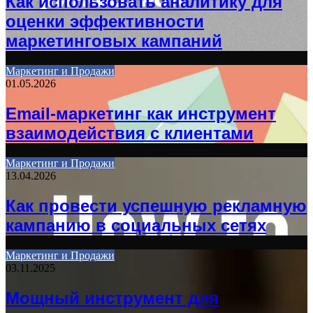
Как использовать аналитику для
оценки эффективности
маркетинговых кампаний
Маркетинг и Продажи
01.05.2026
Email-маркетинг как инструмент
взаимодействия с клиентами
Маркетинг и Продажи
13.04.2026
Как провести успешную рекламную
кампанию в социальных сетях
Маркетинг и Продажи
03.11.2025
Мощный инструмент для