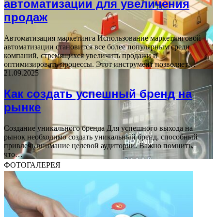
автоматизации для увеличения
продаж
Автоматизация маркетинга Использование маркетинговой
автоматизации становится все более популярным среди
компаний, стремящихся увеличить продажи и
оптимизировать процессы. Этот инструмент позволяет…
21.09.2025
Как создать успешный бренд на
рынке
Создание уникального бренда Для успешного выхода на
рынок необходимо создать уникальный бренд, способный
привлечь внимание целевой аудитории. Важно помнить,
что…
ФОТОГАЛЕРЕЯ