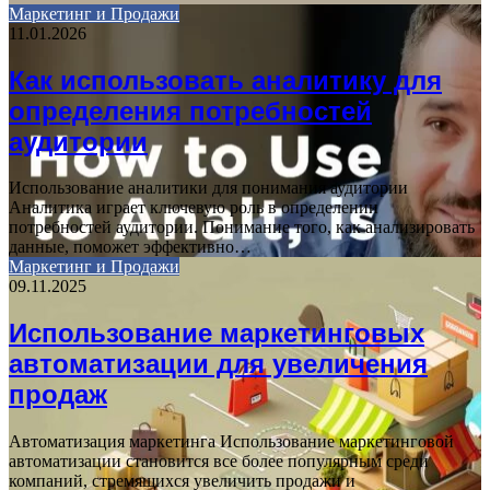
Маркетинг и Продажи
11.01.2026
Как использовать аналитику для
определения потребностей
аудитории
Использование аналитики для понимания аудитории
Аналитика играет ключевую роль в определении
потребностей аудитории. Понимание того, как анализировать
данные, поможет эффективно…
Маркетинг и Продажи
09.11.2025
Использование маркетинговых
автоматизации для увеличения
продаж
Автоматизация маркетинга Использование маркетинговой
автоматизации становится все более популярным среди
компаний, стремящихся увеличить продажи и