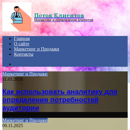
Menu
Поток Клиентов
Маркетинг и привлечение клиентов
Главная
О сайте
Маркетинг и Продажи
Контакты
Search
for
Маркетинг и Продажи
11.01.2026
Как использовать аналитику для
определения потребностей
аудитории
Маркетинг и Продажи
09.11.2025