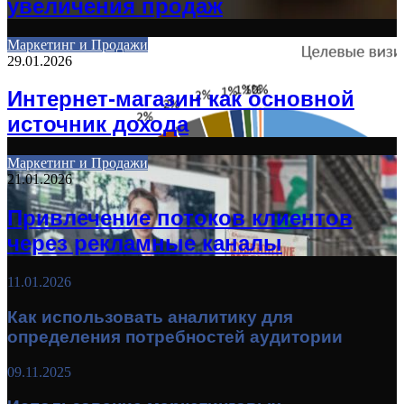
увеличения продаж
Маркетинг и Продажи
29.01.2026
Интернет-магазин как основной
источник дохода
Маркетинг и Продажи
21.01.2026
Привлечение потоков клиентов
через рекламные каналы
11.01.2026
Как использовать аналитику для
определения потребностей аудитории
09.11.2025