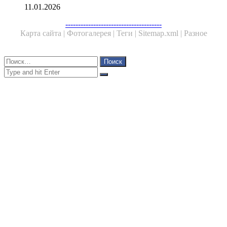
11.01.2026
Facebook
Twitter
WhatsApp
Telegram
--------------------------------------
Карта сайта |
Фотогалерея |
Теги |
Sitemap.xml |
Разное
Close
Найти:
Close
Search
for