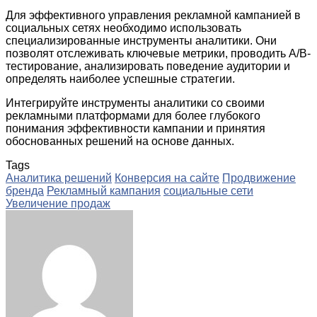
Для эффективного управления рекламной кампанией в
социальных сетях необходимо использовать
специализированные инструменты аналитики. Они
позволят отслеживать ключевые метрики, проводить A/B-
тестирование, анализировать поведение аудитории и
определять наиболее успешные стратегии.
Интегрируйте инструменты аналитики со своими
рекламными платформами для более глубокого
понимания эффективности кампании и принятия
обоснованных решений на основе данных.
Tags
Аналитика решений
Конверсия на сайте
Продвижение
бренда
Рекламный кампания
социальные сети
Увеличение продаж
Facebook
Twitter
LinkedIn
Tumblr
Pinterest
Reddit
VKontakte
Odnoklassniki
Skype
WhatsApp
Telegram
Viber
Share
Print
via
Email