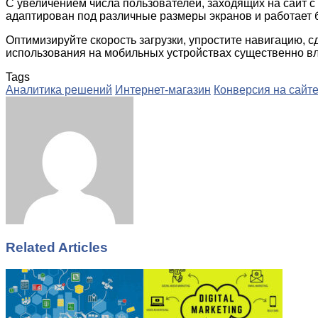
С увеличением числа пользователей, заходящих на сайт с
адаптирован под различные размеры экранов и работает 
Оптимизируйте скорость загрузки, упростите навигацию, 
использования на мобильных устройствах существенно вл
Tags
Аналитика решений
Интернет-магазин
Конверсия на сайт
Facebook
Twitter
LinkedIn
Tumblr
Pinterest
Reddit
VKontakte
Odnoklassniki
Skype
WhatsApp
Telegram
Viber
Share
Print
via
Email
Related Articles