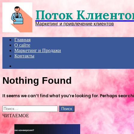
Menu
Поток Клиенто
Маркетинг и привлечение клиентов
Главная
О сайте
Маркетинг и Продажи
Контакты
Search
for
Nothing Found
It seems we can’t find what you’re looking for. Perhaps search
Найти:
ЧИТАЕМОЕ