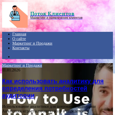
Menu
Поток Клиентов
Маркетинг и привлечение клиентов
Главная
О сайте
Маркетинг и Продажи
Контакты
Search
for
Маркетинг и Продажи
11.01.2026
Как использовать аналитику для
определения потребностей
аудитории
Использование аналитики для понимания аудитории
Аналитика играет ключевую роль в определении