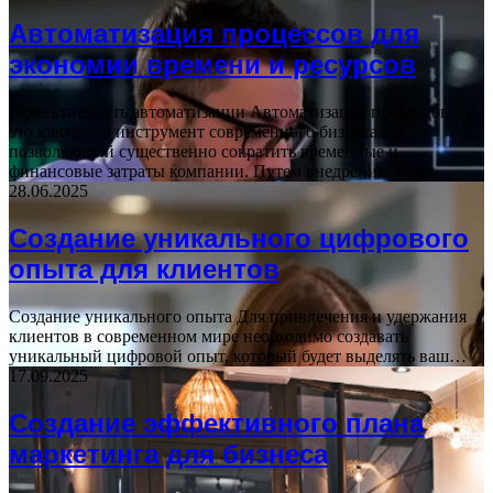
Автоматизация процессов для
экономии времени и ресурсов
Эффективность автоматизации Автоматизация процессов —
это ключевой инструмент современного бизнеса,
позволяющий существенно сократить временные и
финансовые затраты компании. Путем внедрения…
28.06.2025
Создание уникального цифрового
опыта для клиентов
Создание уникального опыта Для привлечения и удержания
клиентов в современном мире необходимо создавать
уникальный цифровой опыт, который будет выделять ваш…
17.09.2025
Создание эффективного плана
маркетинга для бизнеса