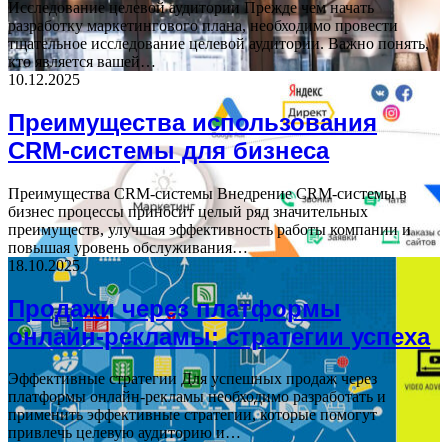
Исследование целевой аудитории Прежде чем начать
разработку маркетингового плана, необходимо провести
тщательное исследование целевой аудитории. Важно понять,
кто является вашей…
10.12.2025
Преимущества использования
CRM-системы для бизнеса
Преимущества CRM-системы Внедрение CRM-системы в
бизнес процессы приносит целый ряд значительных
преимуществ, улучшая эффективность работы компании и
повышая уровень обслуживания…
18.10.2025
Продажи через платформы
онлайн-рекламы: стратегии успеха
Эффективные стратегии Для успешных продаж через
платформы онлайн-рекламы необходимо разработать и
применить эффективные стратегии, которые помогут
привлечь целевую аудиторию и…