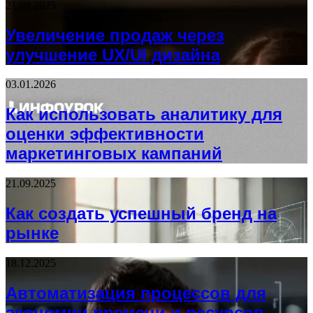
21.08.2025
Увеличение продаж через
улучшение UX/UI дизайна
03.01.2026
Как использовать аналитику для
оценки эффективности
маркетинговых кампаний
21.09.2025
Как создать успешный бренд на
рынке
18.12.2025
Автоматизация процессов для
экономии времени и ресурсов