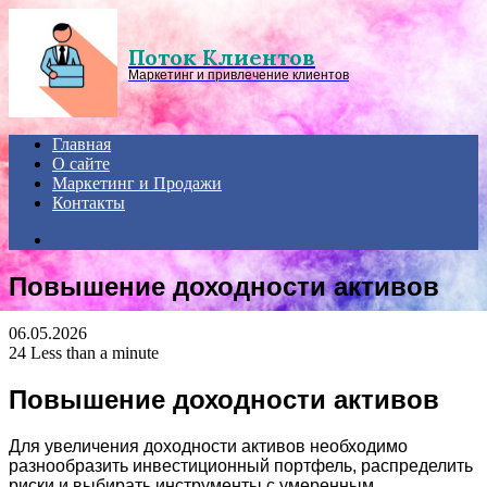
Menu
Поток Клиентов
Маркетинг и привлечение клиентов
Главная
О сайте
Маркетинг и Продажи
Контакты
Search
for
Повышение доходности активов
06.05.2026
24
Less than a minute
Повышение доходности активов
Для увеличения доходности активов необходимо
разнообразить инвестиционный портфель, распределить
риски и выбирать инструменты с умеренным