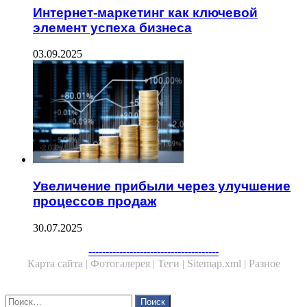
Интернет-маркетинг как ключевой
элемент успеха бизнеса
03.09.2025
Увеличение прибыли через улучшение
процессов продаж
30.07.2025
Facebook
Twitter
WhatsApp
Telegram
--------------------------------------
Карта сайта |
Фотогалерея |
Теги |
Sitemap.xml |
Разное
Close
Найти: