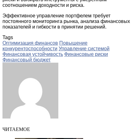
соотношением доходности и риска.
Эффективное управление портфелем требует
постоянного мониторинга рынка, анализа финансовых
показателей и гибкости в принятии решений.
Tags
Оптимизация финансов
Повышение
конкурентоспособности
Управление системой
Финансовая устойчивость
Финансовые риски
Финансовый бюджет
Facebook
Twitter
LinkedIn
Tumblr
Pinterest
Reddit
VKontakte
Odnoklassniki
Skype
WhatsApp
Telegram
Viber
Share
Print
via
Email
ЧИТАЕМОЕ