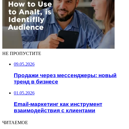
НЕ ПРОПУСТИТЕ
09.05.2026
Продажи через мессенджеры: новый
тренд в бизнесе
01.05.2026
Email-маркетинг как инструмент
взаимодействия с клиентами
ЧИТАЕМОЕ