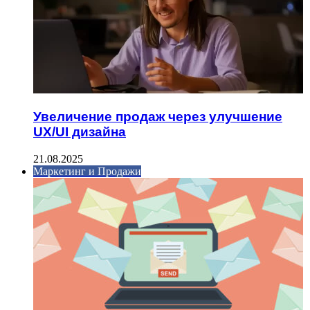
Увеличение продаж через улучшение
UX/UI дизайна
21.08.2025
Маркетинг и Продажи