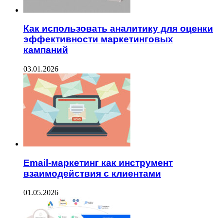
Как использовать аналитику для оценки
эффективности маркетинговых
кампаний
03.01.2026
Email-маркетинг как инструмент
взаимодействия с клиентами
01.05.2026