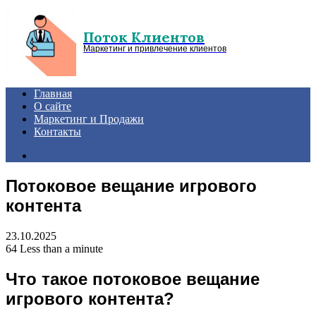
Menu
Поток Клиентов
Маркетинг и привлечение клиентов
Главная
О сайте
Маркетинг и Продажи
Контакты
Search
for
Потоковое вещание игрового
контента
23.10.2025
64
Less than a minute
Что такое потоковое вещание
игрового контента?