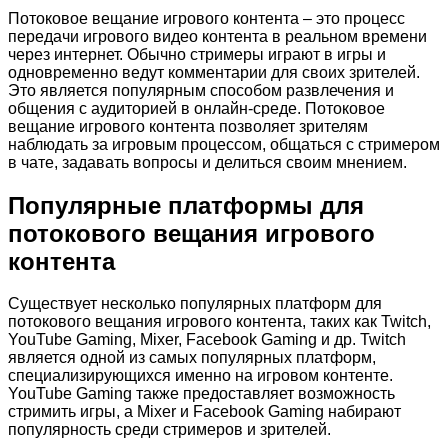
Потоковое вещание игрового контента – это процесс
передачи игрового видео контента в реальном времени
через интернет. Обычно стримеры играют в игры и
одновременно ведут комментарии для своих зрителей.
Это является популярным способом развлечения и
общения с аудиторией в онлайн-среде. Потоковое
вещание игрового контента позволяет зрителям
наблюдать за игровым процессом, общаться с стримером
в чате, задавать вопросы и делиться своим мнением.
Популярные платформы для
потокового вещания игрового
контента
Существует несколько популярных платформ для
потокового вещания игрового контента, таких как Twitch,
YouTube Gaming, Mixer, Facebook Gaming и др. Twitch
является одной из самых популярных платформ,
специализирующихся именно на игровом контенте.
YouTube Gaming также предоставляет возможность
стримить игры, а Mixer и Facebook Gaming набирают
популярность среди стримеров и зрителей.