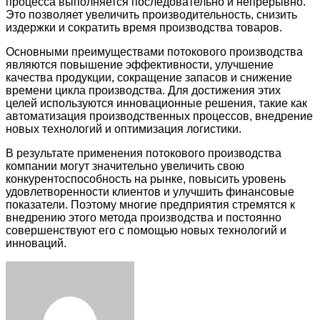
процесса выполняется последовательно и непрерывно.
Это позволяет увеличить производительность, снизить
издержки и сократить время производства товаров.
Основными преимуществами потокового производства
являются повышение эффективности, улучшение
качества продукции, сокращение запасов и снижение
времени цикла производства. Для достижения этих
целей используются инновационные решения, такие как
автоматизация производственных процессов, внедрение
новых технологий и оптимизация логистики.
В результате применения потокового производства
компании могут значительно увеличить свою
конкурентоспособность на рынке, повысить уровень
удовлетворенности клиентов и улучшить финансовые
показатели. Поэтому многие предприятия стремятся к
внедрению этого метода производства и постоянно
совершенствуют его с помощью новых технологий и
инноваций.
Facebook
Twitter
LinkedIn
Tumblr
Pinterest
Reddit
VKontakte
Odnoklassniki
Skype
WhatsApp
Telegram
Viber
Share
Print
via
Email