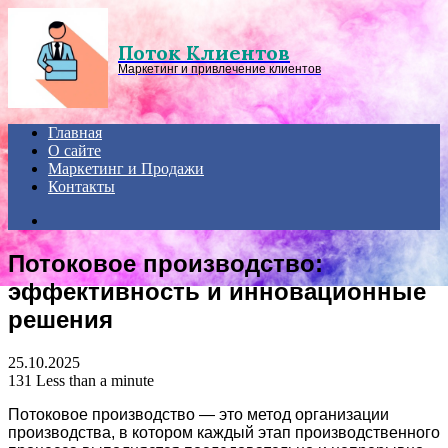
Menu
Поток Клиентов
Маркетинг и привлечение клиентов
Главная
О сайте
Маркетинг и Продажи
Контакты
Search
for
Потоковое производство:
эффективность и инновационные
решения
25.10.2025
131
Less than a minute
Потоковое производство — это метод организации
производства, в котором каждый этап производственного